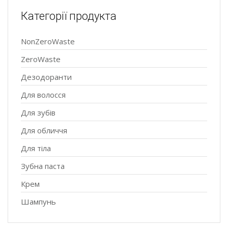
Категорії продукта
NonZeroWaste
ZeroWaste
Дезодоранти
Для волосся
Для зубів
Для обличчя
Для тіла
Зубна паста
Крем
Шампунь