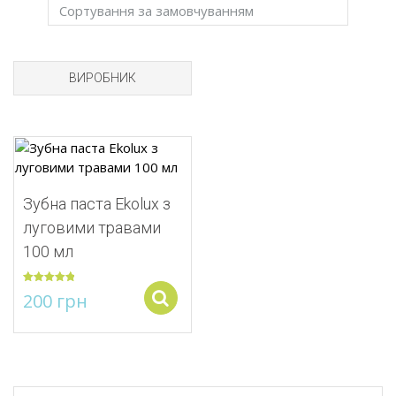
ВИРОБНИК
Додати до списку бажань
Зубна паста Ekolux з
луговими травами
100 мл
Оцінено в
200
грн
Виберіть опції
5.00
з 5