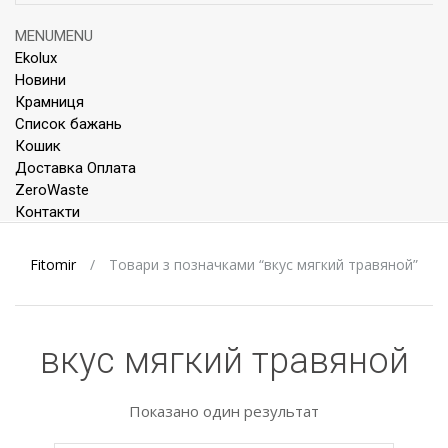
Skip
MENU
MENU
to
Ekolux
content
Новини
Крамниця
Список бажань
Кошик
Доставка Оплата
ZeroWaste
Контакти
Fitomir
/
Товари з позначками “вкус мягкий травяной”
вкус мягкий травяной
Показано один результат