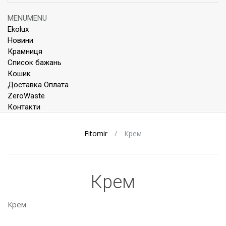
Skip
MENU
MENU
to
Ekolux
content
Новини
Крамниця
Список бажань
Кошик
Доставка Оплата
ZeroWaste
Контакти
Fitomir
/
Крем
Крем
Крем