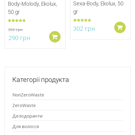
Sexa-Body, Ekolux, 50
Body-Molody, Ekolux,
gr
50 gr
Оцінено в
Оцінено в
302
грн
302
грн
5.00
з 5
Додати
5.00
з 5
Оригінальна
Поточна
290
грн
Додати в кошик
ціна:
ціна:
302 грн.
290 грн.
Категорії продукта
NonZeroWaste
ZeroWaste
Дезодоранти
Для волосся