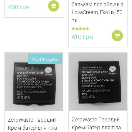
бальзам для обличчя
Оригінальна
Поточна
400
грн
Додати в кошик
LovaСream, Ekolux, 50
ціна:
ціна:
ml
410 грн.
400 грн.
Оцінено в
410
грн
5.00
з 5
Додати
Додати до списку бажань
РОЗПРОДАЖ!
Додати до списку
ZeroWaste Твердий
ZeroWaste Твердий
Крем-батер для тіла
Крем-батер для тіла