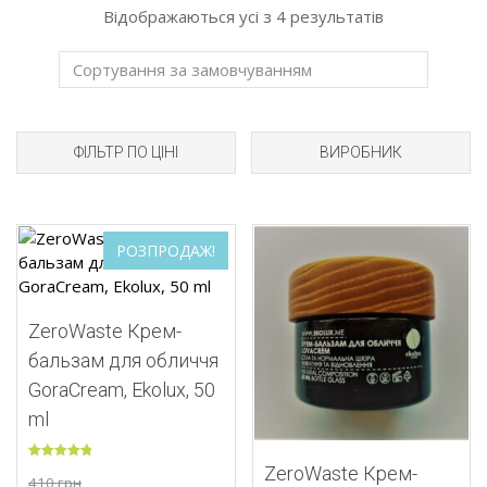
Відображаються усі з 4 результатів
ФІЛЬТР ПО ЦІНІ
ВИРОБНИК
Додати до списку бажань
РОЗПРОДАЖ!
Додати до списку
ZeroWaste Крем-
бальзам для обличчя
GoraСream, Ekolux, 50
ml
Оцінено в
ZeroWaste Крем-
410
грн
5.00
з 5