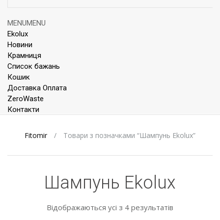
Skip
MENU
MENU
to
Ekolux
content
Новини
Крамниця
Список бажань
Кошик
Доставка Оплата
ZeroWaste
Контакти
Fitomir
/
Товари з позначками “Шампунь Ekolux”
Шампунь Ekolux
Відображаються усі з 4 результатів