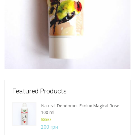
Featured Products
Natural Deodorant Ekolux Magical Rose
100 ml
Rated
5.00
200
грн
out of 5