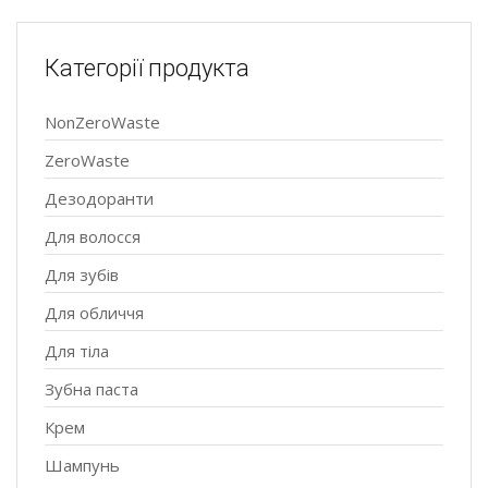
Категорії продукта
NonZeroWaste
ZeroWaste
Дезодоранти
Для волосся
Для зубів
Для обличчя
Для тіла
Зубна паста
Крем
Шампунь