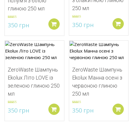
з блакитною глиною
полум’я з білою
250 мл
глиною 250 мл
Оцінено в
Оцінено в
350
грн
350
грн
5.00
з 5
5.00
з 5
Додати
Додати в кошик
Додати до списку бажань
Додати до списку
ZeroWaste Шампунь
ZeroWaste Шампунь
Ekolux Літо LOVE із
Ekolux Манна осені з
зеленою глиною 250
червоною глиною
мл
250 мл
Оцінено в
Оцінено в
350
грн
350
грн
5.00
з 5
5.00
з 5
Додати в кошик
Додати