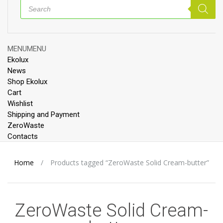
Products
search
Skip
MENU
MENU
to
Ekolux
content
News
Shop Ekolux
Cart
Wishlist
Shipping and Payment
ZeroWaste
Contacts
Home
/
Products tagged “ZeroWaste Solid Cream-butter”
ZeroWaste Solid Cream-