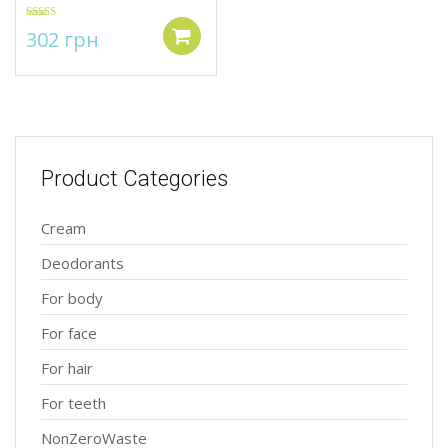
Rated
5.00
302
грн
out of 5
Add to cart
Product Categories
Cream
Deodorants
For body
For face
For hair
For teeth
NonZeroWaste