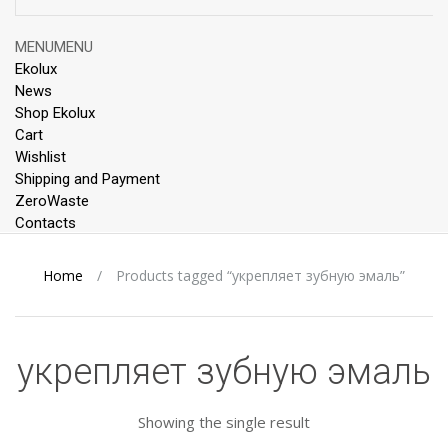
Skip
MENU
MENU
to
Ekolux
content
News
Shop Ekolux
Cart
Wishlist
Shipping and Payment
ZeroWaste
Contacts
Home
/
Products tagged “укрепляет зубную эмаль”
укрепляет зубную эмаль
Showing the single result