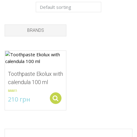
BRANDS
Add to Wishlist
Toothpaste Ekolux with
calendula 100 ml
Rated
5.00
210
грн
Select options
out of 5