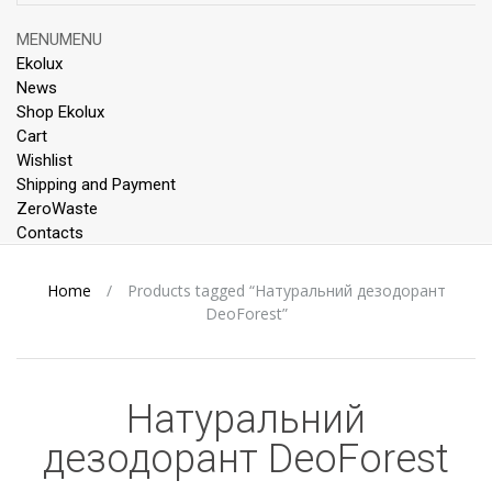
Skip
MENU
MENU
to
Ekolux
content
News
Shop Ekolux
Cart
Wishlist
Shipping and Payment
ZeroWaste
Contacts
Home
/
Products tagged “Натуральний дезодорант
DeoForest”
Натуральний
дезодорант DeoForest