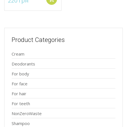
Original
Current
220
грн
price
price
was:
is:
319 грн.
220 грн.
Product Categories
Cream
Deodorants
For body
For face
For hair
For teeth
NonZeroWaste
Shampoo