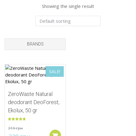
Showing the single result
BRANDS
Add to Wishlist
SALE!
ZeroWaste Natural
deodorant DeoForest,
Ekolux, 50 gr
Rated
5.00
319
грн
out of 5
Add to cart