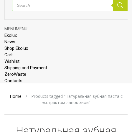
Products
search
Skip
MENU
MENU
to
Ekolux
content
News
Shop Ekolux
Cart
Wishlist
Shipping and Payment
ZeroWaste
Contacts
Home
/
Products tagged “Натуральная зубная паста с
экстрактом лапок хвои”
Натуральная зубная