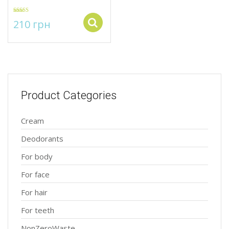
Rated
5.00
210
грн
Select options
out of 5
Product Categories
Cream
Deodorants
For body
For face
For hair
For teeth
NonZeroWaste